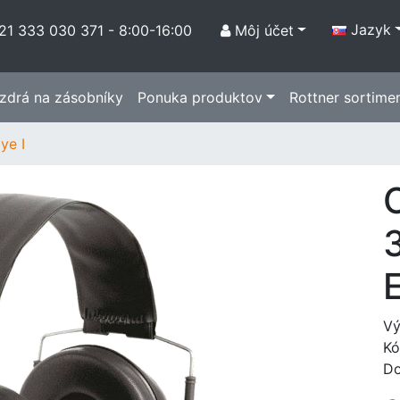
Jazyk
21 333 030 371 - 8:00-16:00
Môj účet
zdrá na zásobníky
Ponuka produktov
Rottner sortime
ye I
E
Vý
Kó
Do