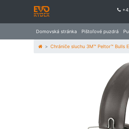
+4
Domovská stránka
Pištoľové puzdrá
Pu
Chrániče sluchu 3M™ Peltor™ Bulls E