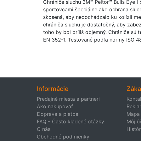
Chrániče sluchu 3M™ Peltor™ Bulls Eye I 
športovcami špeciálne ako ochrana sluch
skosená, aby nedochádzalo ku kolízii m
chrániča sluchu je dostatočný, aby zabez
toho by bol príliš objemný. Chrániče sú
EN 352-1. Testované podľa normy ISO 4
Informácie
Záka
Predajné miesta a partneri
Konta
Ako nakupovať
Rekla
Doprava a platba
Mapa 
FAQ – Často kladené otázky
Môj ú
O nás
Histó
Obchodné podmienky