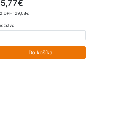
5,77€
z DPH: 29,08€
ožstvo
Do košíka