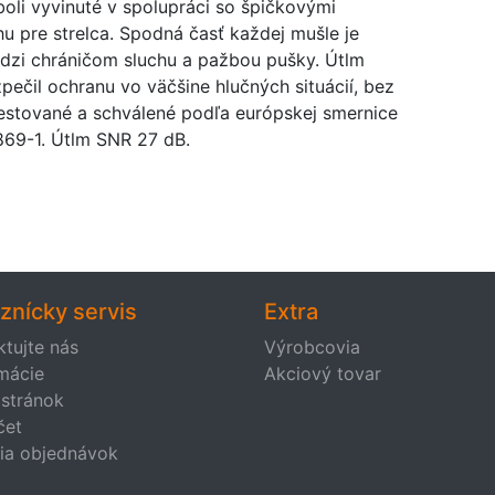
boli vyvinuté v spolupráci so špičkovými
u pre strelca. Spodná časť každej mušle je
edzi chráničom sluchu a pažbou pušky. Útlm
pečil ochranu vo väčšine hlučných situácií, bez
 testované a schválené podľa európskej smernice
869-1. Útlm SNR 27 dB.
znícky servis
Extra
ktujte nás
Výrobcovia
mácie
Akciový tovar
stránok
čet
ria objednávok