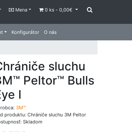
Mena
0 ks - 0,00€
nt
Konfigurátor
O nás
Chrániče sluchu
3M™ Peltor™ Bulls
ye I
robca:
3M™
d produktu: Chrániče sluchu 3M Peltor
stupnosť: Skladom