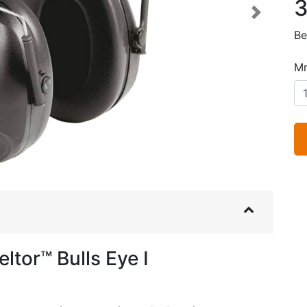
3
Next
Be
Mn
ltor™ Bulls Eye I