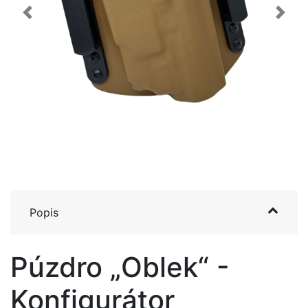
Previous
Next
Popis
Púzdro „Oblek“ -
Konfigurátor