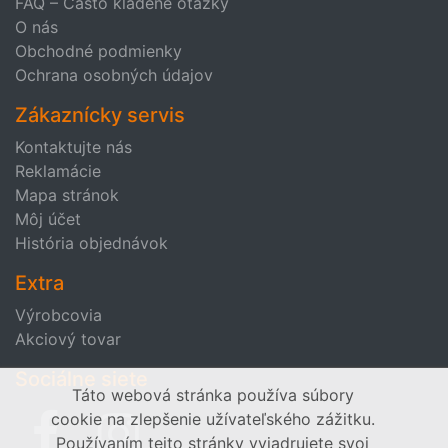
FAQ – Často kladené otázky
O nás
Obchodné podmienky
Ochrana osobných údajov
Zákaznícky servis
Kontaktujte nás
Reklamácie
Mapa stránok
Môj účet
História objednávok
Extra
Výrobcovia
Akciový tovar
Sociálne siete
Táto webová stránka používa súbory
cookie na zlepšenie užívateľského zážitku.
Používaním tejto stránky vyjadrujete svoj