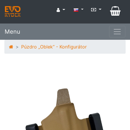
Menu
Púzdro „Oblek“ - Konfigurátor