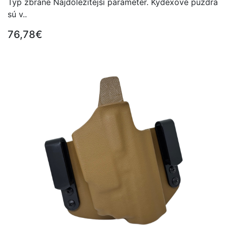
Typ zbrane Najdôležitejší parameter. Kydexové púzdra
sú v..
76,78€