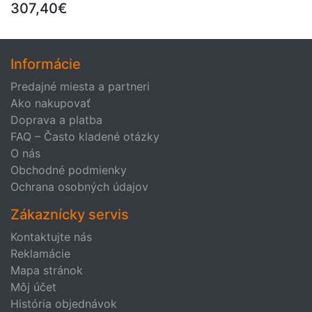
307,40€
Informácie
Predajné miesta a partneri
Ako nakupovať
Doprava a platba
FAQ – Často kladené otázky
O nás
Obchodné podmienky
Ochrana osobných údajov
Zákaznícky servis
Kontaktujte nás
Reklamácie
Mapa stránok
Môj účet
História objednávok