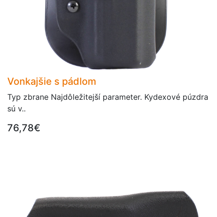
Vonkajšie s pádlom
Typ zbrane Najdôležitejší parameter. Kydexové púzdra
sú v..
76,78€