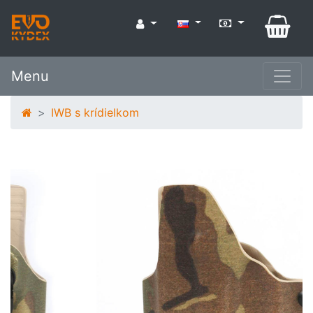
Menu
IWB s krídielkom