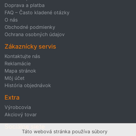
Doprava a platba
FAQ – Často kladené otázky
O nás
Obchodné podmienky
Ochrana osobných údajov
Zákaznícky servis
Kontaktujte nás
Reklamácie
Mapa stránok
Môj účet
História objednávok
Extra
Výrobcovia
Akciový tovar
Sociálne siete
Táto webová stránka používa súbory