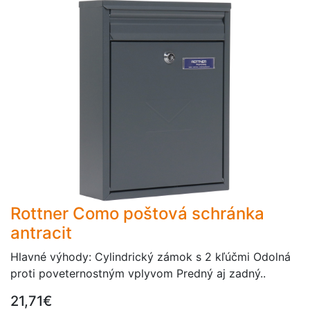
Rottner Como poštová schránka
antracit
Hlavné výhody: Cylindrický zámok s 2 kľúčmi Odolná
proti poveternostným vplyvom Predný aj zadný..
21,71€