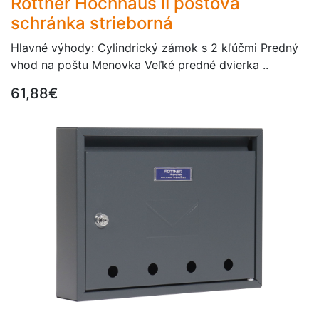
Rottner Hochhaus II poštová
schránka strieborná
Hlavné výhody: Cylindrický zámok s 2 kľúčmi Predný
vhod na poštu Menovka Veľké predné dvierka ..
61,88€