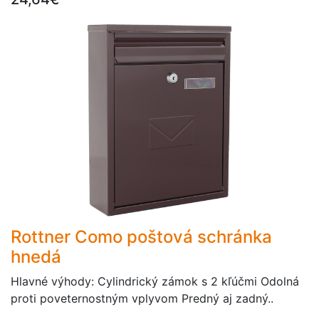
Rottner Como poštová schránka
hnedá
Hlavné výhody: Cylindrický zámok s 2 kľúčmi Odolná
proti poveternostným vplyvom Predný aj zadný..