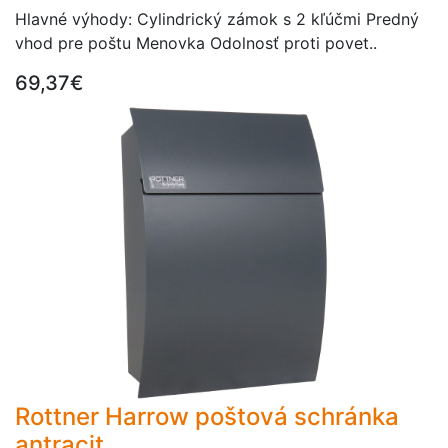
Hlavné výhody: Cylindrický zámok s 2 kľúčmi Predný
vhod pre poštu Menovka Odolnosť proti povet..
69,37€
Rottner Harrow poštová schránka
antracit