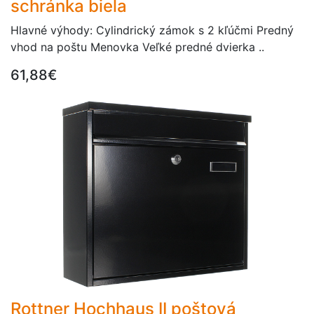
schránka biela
Hlavné výhody: Cylindrický zámok s 2 kľúčmi Predný
vhod na poštu Menovka Veľké predné dvierka ..
61,88€
Rottner Hochhaus II poštová