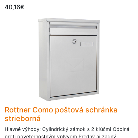
40,16€
Rottner Como poštová schránka
strieborná
Hlavné výhody: Cylindrický zámok s 2 kľúčmi Odolná
proti poveternostným vplyvom Predný aj zadný..