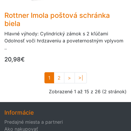
Rottner Imola poštová schránka
biela
Hlavné výhody: Cylindrický zámok s 2 kľúčami
Odolnosť voči hrdzaveniu a poveternostným vplyvom
..
20,98€
1
2
>
>|
Zobrazené 1 až 15 z 26 (2 stránok)
Informácie
Predajné miesta a partneri
Ako nakupovať