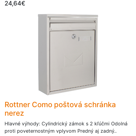
24,64€
Rottner Como poštová schránka
nerez
Hlavné výhody: Cylindrický zámok s 2 kľúčmi Odolná
proti poveternostným vplyvom Predný aj zadný..